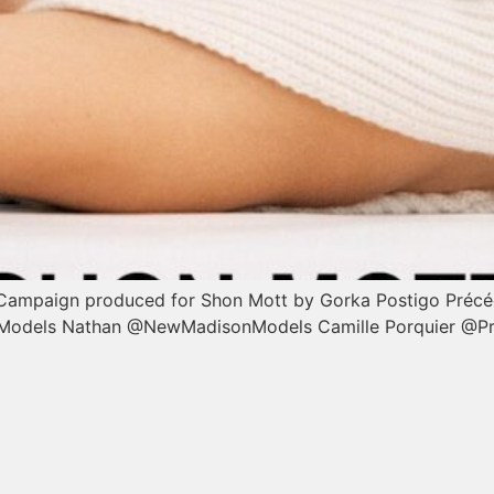
aign produced for Shon Mott by Gorka Postigo Précéde
 Models Nathan @NewMadisonModels Camille Porquier @Pr